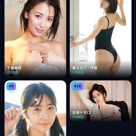
千面疑踪
雾山五行·终篇
95万
95万
#
9
#
10
白昼十字口
94万