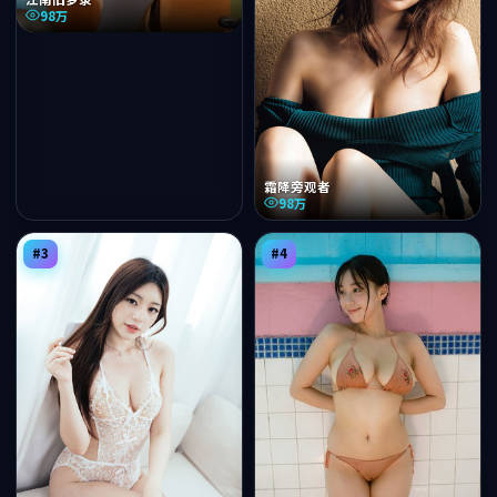
98万
霜降旁观者
98万
#
3
#
4