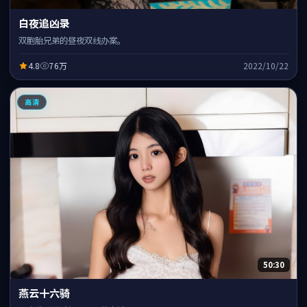
白夜追凶录
双胞胎兄弟的昼夜双线办案。
4.8
76万
2022/10/22
高清
50:30
燕云十六骑