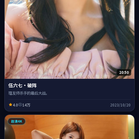
20:50
伍六七·破阵
理发师杀手的最后大战。
4.0
14万
2023/10/20
超清4K