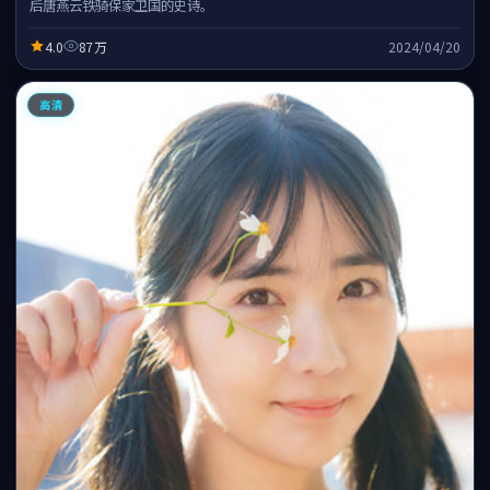
后唐燕云铁骑保家卫国的史诗。
4.0
87万
2024/04/20
高清