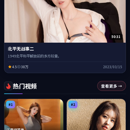
50:31
北平无战事二
1949北平和平解放前的多方较量。
4.5
38万
2023/03/15
热门视频
查看更多 →
#
1
#
2
江南旧梦录