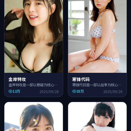
金岸特攻
寒锋代码
金岸特攻是一部以悬疑为核心的
寒锋代码是一部以战争为核心的
国产高清影视作品，围绕危机、
国产高清影视作品，围绕危机、
13万
35万
2025/09/28
2025/09/20
反转与人物成长展开，整体节奏
反转与人物成长展开，整体节奏
紧凑，适合一口气追完。
紧凑，适合一口气追完。