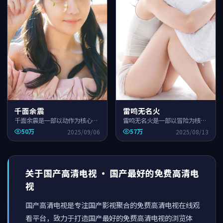
千面余震
雷鸣无名火
千面余震是一部以动作为核心的
雷鸣无名火是一部以冒险为核心
国产高清影视作品，围绕危机、
的国产高清影视作品，围绕危
50万
57万
2025/09/06
2025/08/13
反转与人物成长展开，整体节奏
机、反转与人物成长展开，整体
紧凑，适合一口气追完。
节奏紧凑，适合一口气追完。
关于
国产高清电视
·
国产最好的免费高清电
视
国产高清电视
是专注国产影视聚合的免费高清电视在线观
看平台，致力于打造
国产最好的免费高清电视
的浏览体