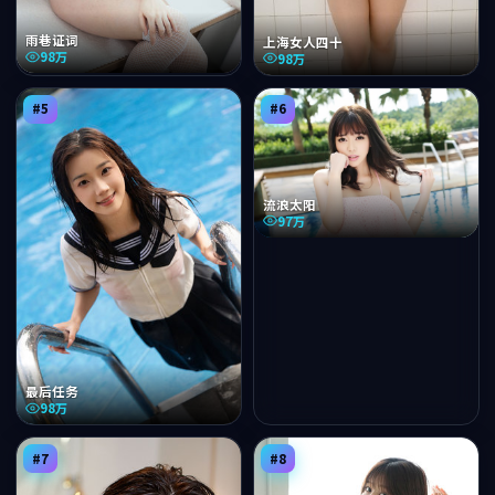
雨巷证词
上海女人四十
98万
98万
#
5
#
6
流浪太阳
97万
最后任务
98万
#
7
#
8