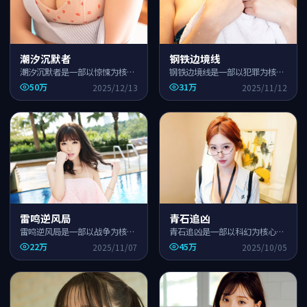
潮汐沉默者
钢铁边境线
潮汐沉默者是一部以惊悚为核心
钢铁边境线是一部以犯罪为核心
的国产高清影视作品，围绕危
的国产高清影视作品，围绕危
50万
31万
2025/12/13
2025/11/12
机、反转与人物成长展开，整体
机、反转与人物成长展开，整体
节奏紧凑，适合一口气追完。
节奏紧凑，适合一口气追完。
雷鸣逆风局
青石追凶
雷鸣逆风局是一部以战争为核心
青石追凶是一部以科幻为核心的
的国产高清影视作品，围绕危
国产高清影视作品，围绕危机、
22万
45万
2025/11/07
2025/10/05
机、反转与人物成长展开，整体
反转与人物成长展开，整体节奏
节奏紧凑，适合一口气追完。
紧凑，适合一口气追完。